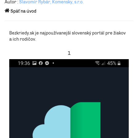
Autor :
Slavomír Rybár, Komensky, s.r.o.
Späť na úvod
Bezkriedy.sk je najpoužívanejší slovenský portál pre žiakov
a ich rodičov.
1