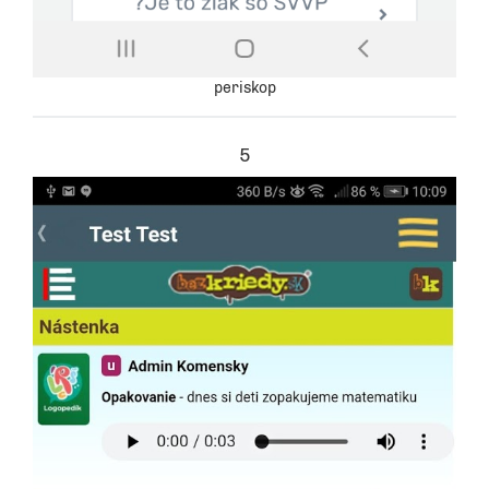
periskop
5