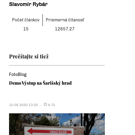
Slavomír Rybár
Počet článkov
Priemerná čítanosť
15
12657.27
Prečítajte si tiež
FotoBlog
Demo Výstup na Šarišský hrad
10.06.2020 13:20
4.75