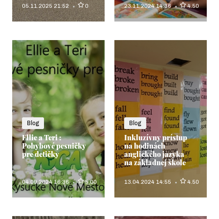
05.11.2025 21:52
0
23.11.2024 14:36
4.50
Blog
Blog
Ellie a Teri :
Inkluzívny prístup
Pohybové pesničky
na hodinách
pre detičky
anglického jazyka
na základnej škole
04.09.2024 16:36
5.00
13.04.2024 14:55
4.50