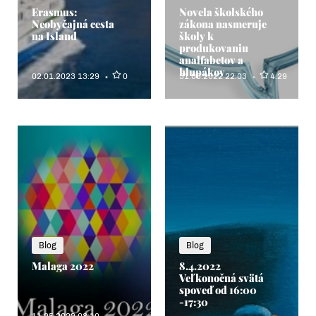
Erasmus:
Novela školského
Neobyčajná cesta
zákona nasmeruje
na Island
školy k
produkovaniu
analfabetov a
hlupákov
02.01.2023 13:29
0
31.08.2022 22:03
4.29
Blog
Blog
Malaga 2022
8.4.2022
Veľkonočná svätá
spoveď od 16:00
-17:30
11.05.2022 08:10