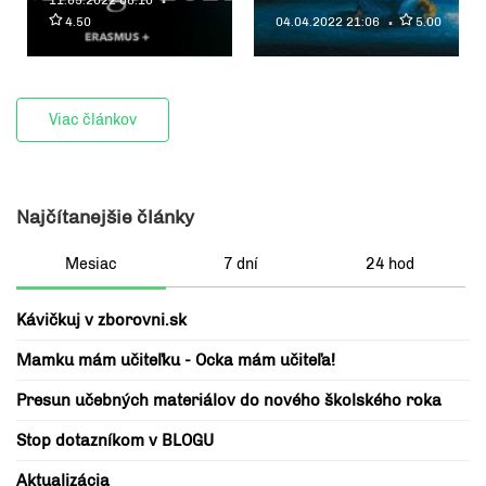
4.50
04.04.2022 21:06
5.00
Viac článkov
Najčítanejšie články
Mesiac
7 dní
24 hod
Kávičkuj v zborovni.sk
Mamku mám učiteľku - Ocka mám učiteľa!
Presun učebných materiálov do nového školského roka
Stop dotazníkom v BLOGU
Aktualizácia