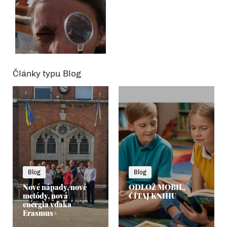
Články typu Blog
Blog
Blog
Nové nápady, nové
ODLOŽ MOBIL,
metódy, nová
ČÍTAJ KNIHU
energia vďaka
Erasmus+