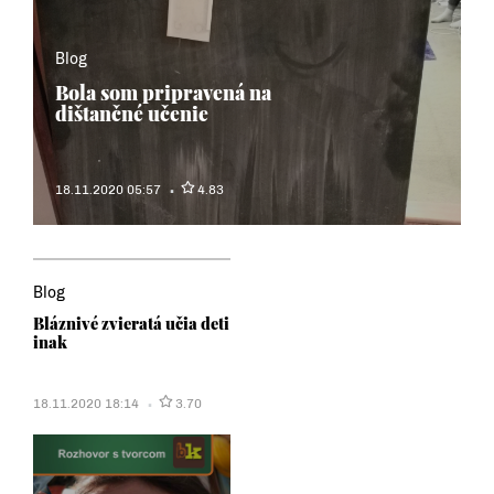
Blog
Bola som pripravená na
dištančné učenie
18.11.2020 05:57
4.83
Blog
Bláznivé zvieratá učia deti
inak
18.11.2020 18:14
3.70