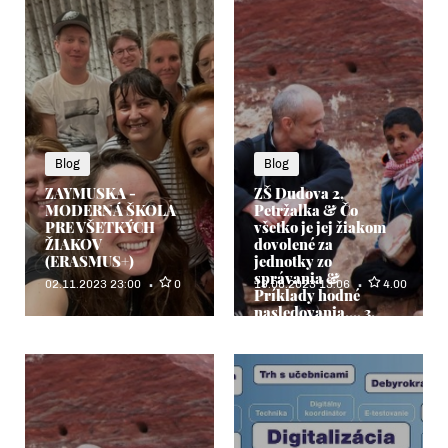
Blog
Blog
ZAYMUSKA -
ZŠ Dudova 2,
MODERNÁ ŠKOLA
Petržalka & Čo
PRE VŠETKÝCH
všetko je jej žiakom
ŽIAKOV
dovolené za
(ERASMUS+)
jednotky zo
správania &
02.11.2023 23:00
0
19.08.2023 13:06
4.00
Príklady hodné
nasledovania..., 3.
časť