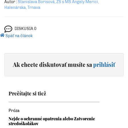
Autor :
Stanislava Borisová, ZŠ s MŠ Angely Merici,
Halenárska, Trnava
DISKUSIA
0
Späť na článok
Ak chcete diskutovať musíte sa
prihlásiť
Prečítajte si tiež
Próza
Nejde o ochranné opatrenia alebo Zatvorenie
stredoškolákov