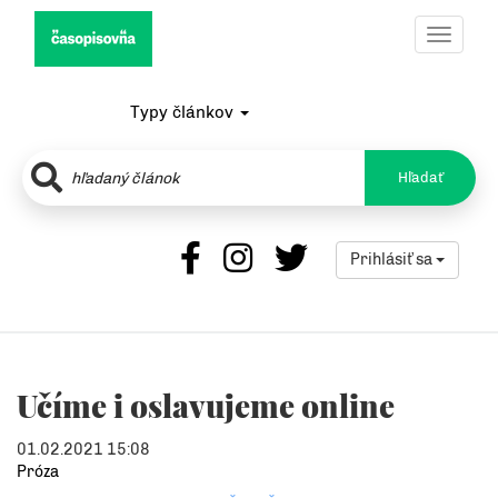
Toggle
navigat
Typy článkov
Hľadať
Prihlásiť sa
Učíme i oslavujeme online
01.02.2021 15:08
Próza