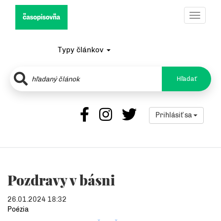
Toggle
navigat
Typy článkov
Hľadať
Prihlásiť sa
Pozdravy v básni
26.01.2024 18:32
Poézia