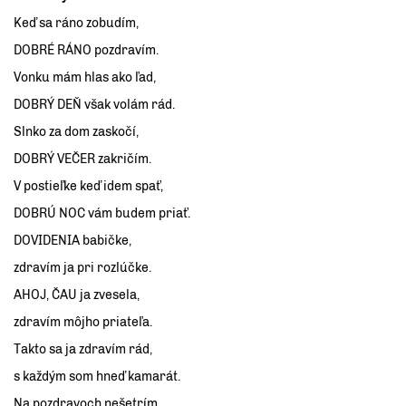
Keď sa ráno zobudím,
DOBRÉ RÁNO pozdravím.
Vonku mám hlas ako ľad,
DOBRÝ DEŇ však volám rád.
Slnko za dom zaskočí,
DOBRÝ VEČER zakričím.
V postieľke keď idem spať,
DOBRÚ NOC vám budem priať.
DOVIDENIA babičke,
zdravím ja pri rozlúčke.
AHOJ, ČAU ja zvesela,
zdravím môjho priateľa.
Takto sa ja zdravím rád,
s každým som hneď kamarát.
Na pozdravoch nešetrím,