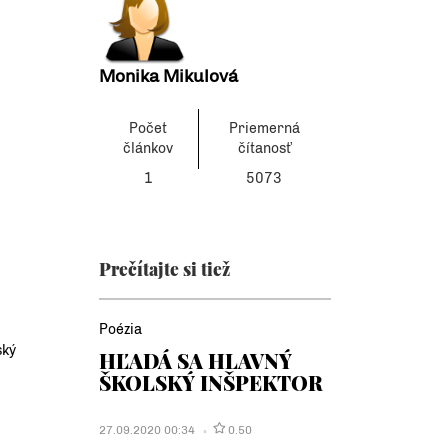
Monika Mikulová
Počet
Priemerná
článkov
čítanosť
1
5073
Prečítajte si tiež
Poézia
ský
HĽADÁ SA HLAVNÝ
ŠKOLSKÝ INŠPEKTOR
27.09.2020 00:34
0.50