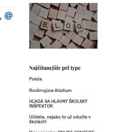
Najčítanejšie pri type
Poézia
Rozširujúce štúdium
HĽADÁ SA HLAVNÝ ŠKOLSKÝ
INŠPEKTOR
Učitelia, nejako to už odučte v
školách!