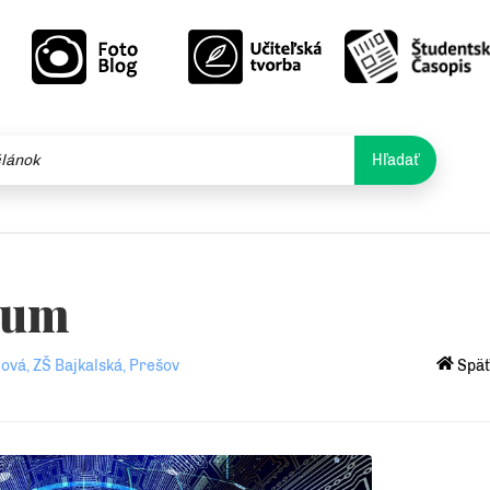
Hľadať
ium
ová, ZŠ Bajkalská, Prešov
Späť