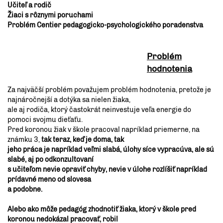
Učiteľ a rodič
Žiaci s rôznymi poruchami
Problém Centier pedagogicko-psychologického poradenstva
Problém
hodnotenia
Za najväčší problém považujem problém hodnotenia, pretože je
najnáročnejší a dotýka sa nielen žiaka,
ale aj rodiča, ktorý častokrát neinvestuje veľa energie do
pomoci svojmu dieťaťu.
Pred koronou žiak v škole pracoval napríklad priemerne, na
známku 3,
tak teraz, keď je doma, tak
jeho práca je napríklad veľmi slabá, úlohy síce vypracúva, ale sú
slabé, aj po odkonzultovaní
s učiteľom nevie opraviť chyby, nevie v úlohe rozlíšiť napríklad
prídavné meno od slovesa
a podobne.
Alebo ako môže pedagóg zhodnotiť žiaka, ktorý v škole pred
koronou nedokázal pracovať, robil