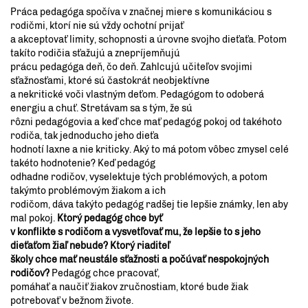
Práca pedagóga spočíva v značnej miere s komunikáciou s
rodičmi, ktorí nie sú vždy ochotní prijať
a akceptovať limity, schopnosti a úrovne svojho dieťaťa. Potom
takíto rodičia sťažujú a znepríjemňujú
prácu pedagóga deň, čo deň. Zahlcujú učiteľov svojimi
sťažnosťami, ktoré sú častokrát neobjektívne
a nekritické voči vlastným deťom. Pedagógom to odoberá
energiu a chuť. Stretávam sa s tým, že sú
rôzni pedagógovia a keď chce mať pedagóg pokoj od takéhoto
rodiča, tak jednoducho jeho dieťa
hodnotí laxne a nie kriticky. Aký to má potom vôbec zmysel celé
takéto hodnotenie? Keď pedagóg
odhadne rodičov, vyselektuje tých problémových, a potom
takýmto problémovým žiakom a ich
rodičom, dáva takýto pedagóg radšej tie lepšie známky, len aby
mal pokoj.
Ktorý pedagóg chce byť
v konflikte s rodičom a vysvetľovať mu, že lepšie to s jeho
dieťaťom žiaľ nebude? Ktorý riaditeľ
školy chce mať neustále sťažnosti a počúvať nespokojných
rodičov?
Pedagóg chce pracovať,
pomáhať a naučiť žiakov zručnostiam, ktoré bude žiak
potrebovať v bežnom živote.