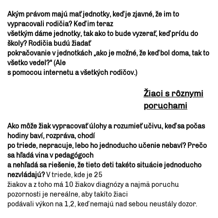
Akým právom majú mať jednotky, keď je zjavné, že im to
vypracovali rodičia? Keď im teraz
všetkým dáme jednotky, tak ako to bude vyzerať, keď prídu do
školy? Rodičia budú žiadať
pokračovanie v jednotkách „ako je možné, že keď bol doma, tak to
všetko vedel?“ (Ale
s pomocou internetu a všetkých rodičov.)
Žiaci s rôznymi
poruchami
Ako môže žiak vypracovať úlohy a rozumieť učivu, keď sa počas
hodiny baví, rozpráva, chodí
po triede, nepracuje, lebo ho jednoducho učenie nebaví? Prečo
sa hľadá vina v pedagógoch
a nehľadá sa riešenie, že tieto deti takéto situácie jednoducho
nezvládajú?
V triede, kde je 25
žiakov a z toho má 10 žiakov diagnózy a najmä poruchu
pozornosti je nereálne, aby takíto žiaci
podávali výkon na 1,2, keď nemajú nad sebou neustály dozor.