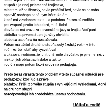
dala dvojku.“ Potom príde takéto milé, tiché dievčatko na druhý
stupeň a je z nej priemerná trojkárka,
miestami až na štvorky, nevie prečítať text, nevie sa po sebe
opraviť, nechápe banálnym inštrukciám,
ktoré má v zadanom texte.... a podobne. Potom sú rodičia
prekvapení, prečo ich dobré, milé, tiché
dievčatko má zrazu zo slovenského jazyka trojku. Veď pani
učiteľka na prvom stupni ju vždy chválila
alebo sa aspoň na ňu nesťažovala.
Potom má učiteľ druhého stupňa celý školský rok – v 5-tom
ročníku, čo robiť, aby vysvetľoval
a ukazoval rodičom, že ich tiché, milé dievčatko je priemerné, v
niektorých oblastiach slabé a takíto
rodičia majú potom ťažké srdce na pedagóga.
Preto teraz vzrastá tento problém v tejto súčasnej situácii pre
pedagógov, ktorí učia práve
piatakov. Prišli z prvého stupňa s vynikajúcimi výsledkami, ktoré
na druhom stupni
nezodpovedajú ich predchádzajúcemu hodnoteniu.
Učiteľ a rodič