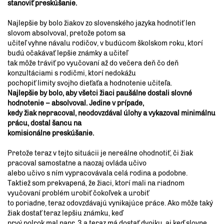
stanoviť preskúšanie.
Najlepšie by bolo žiakov zo slovenského jazyka hodnotiť len
slovom absolvoval, pretože potom sa
učiteľ vyhne návalu rodičov, v budúcom školskom roku, ktorí
budú očakávať lepšie známky a učiteľ
tak môže tráviť po vyučovaní až do večera deň čo deň
konzultáciami s rodičmi, ktorí nedokážu
pochopiť limity svojho dieťaťa a hodnotenie učiteľa.
Najlepšie by bolo, aby všetci žiaci paušálne dostali slovné
hodnotenie – absolvoval. Jedine v prípade,
kedy žiak nepracoval, neodovzdával úlohy a vykazoval minimálnu
prácu, dostal šancu na
komisionálne preskúšanie.
Pretože teraz v tejto situácii je nereálne ohodnotiť, či žiak
pracoval samostatne a naozaj ovláda učivo
alebo učivo s ním vypracovávala celá rodina a podobne.
Taktiež som prekvapená, že žiaci, ktorí mali na riadnom
vyučovaní problém urobiť čokoľvek a urobiť
to poriadne, teraz odovzdávajú vynikajúce práce. Ako môže taký
žiak dostať teraz lepšiu známku, keď
prvý polrok mal napr. 3 a teraz má dostať dvojku, aj keď slovne