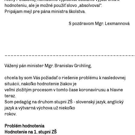
hodnoteniu, ale je možné použiť slovo „absolvoval“.
Pripájam mejl pre pána ministra školstva.
S pozdravom Mgr. Lexmannová
___________________________________________
Vážený pán minister Mgr. Branislav Grӧhling,
chcela by som Vás požiadať o riešenie problému k nasledovnej
situácii, nakoľko hodnotenie žiakov je
veľmi zložitým procesom v tomto čase koronavírusu a hlavne
teraz.
Som pedagóg na druhom stupni ZŠ - slovenský jazyk, anglický
jazyk a výtvarná výchova už niekoľko
rokov.
Problém hodnotenia
Hodnotenie na 1. stupni ZŠ