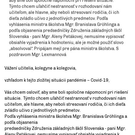
aby sme boli spoločne nápomocní pri riešení situácie.
Týmto chcem uľahčiť nestrannosť v rozhodovaní nám
učiteľom, ale hlavne, aby neboli stresovaní rodičia, či ich
dieťa zvládlo učivo z jednotlivých predmetov. Podľa
vyhlásenia ministra školstva Mgr. Branislava Gröhlinga a
podľa objasnenia predsedníčky Združenia základných škôl
Slovenska - pani Mgr. Aleny Petákovej, nemusíme vypisovať
obsiahle vyjadrenia k hodnoteniu, ale je možné použiť slovo
„absolvoval“. Pripájam mejl pre pána ministra školstva. S
pozdravom Mgr. Lexmannová
Vážení učitelia, kolegyne a kolegovia,
vzhľadom k tejto zložitej situácii pandémie – Covid-19,
Vás chcem osloviť, aby sme boli spoločne nápomocní pri riešení
situácie. Týmto chcem uľahčiť nestrannosť v rozhodovaní nám
učiteľom, ale hlavne, aby neboli stresovaní rodičia, či ich dieťa
zvládlo učivo z jednotlivých predmetov.
Podľa vyhlásenia ministra školstva Mgr. Branislava Gröhlinga a
podľa objasnenia
predsedníčky Združenia základných škôl Slovenska - pani Mgr.
Aleny Petákovej, nemusíme vypisovať obsiahle vyjadrenia k