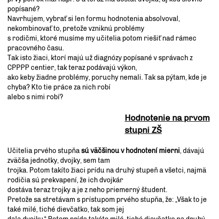
popísané?
Navrhujem, vybrať si len formu hodnotenia absolvoval,
nekombinovať to, pretože vzniknú problémy
s rodičmi, ktoré musíme my učitelia potom riešiť nad rámec
pracovného času.
Tak isto žiaci, ktorí majú už diagnózy popísané v správach z
CPPPP centier, tak teraz podávajú výkon,
ako keby žiadne problémy, poruchy nemali. Tak sa pýtam, kde je
chyba? Kto tie práce za nich robí
alebo s nimi robí?
Hodnotenie na prvom
stupni ZŠ
Učitelia prvého stupňa
sú väčšinou v hodnotení mierni
, dávajú
zväčša jednotky, dvojky, sem tam
trojka. Potom takíto žiaci prídu na druhý stupeň a všetci, najmä
rodičia sú prekvapení, že ich dvojkár
dostáva teraz trojky a je z neho priemerný študent.
Pretože sa stretávam s prístupom prvého stupňa, že: „Však to je
také milé, tiché dievčatko, tak som jej