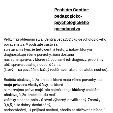
Problém Centier
pedagogicko-
psychologického
poradenstva
Veľkým problémom sú aj Centrá pedagogicko-psychologického
poradenstva. V podstate často sa
stretávam s tým, že tieto centrá testujú žiakov, ktorým
diagnostikujú rôzne poruchy, žiaci dostanú
následne správu, v ktorej sú popísané ich diagnózy, problémy
atď., správa obsahuje odporúčania
(ktorými sa poväčšine každý rodič riadi, ako chce alebo nechce).
Rodičia očakávajú, že ich deti, ktoré majú rôzne poruchy, tak
majú právo na všetky úľavy
, na ktoré
samozrejme právo majú, ale najmä a to je
kľúčový problém,
očakávajú, že ich deti budú mať
známky
a hodnotenie v úrovni výborný, chválitebný. Známky
3,4,5, čiže dobrý, dostatočný,
nedostatočný, už prijímať nechcú, chodia sa sťažovať a hľadajú