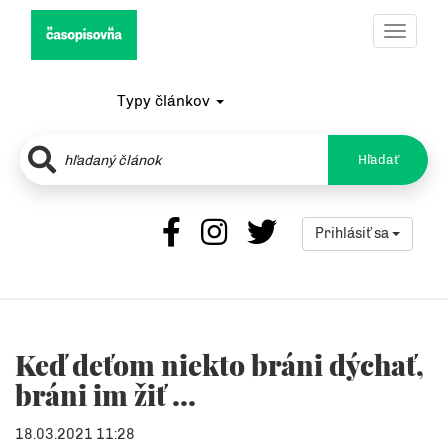
Toggle
navigat
Typy článkov
Hľadať
Prihlásiť sa
Keď deťom niekto bráni dýchať,
bráni im žiť ...
18.03.2021 11:28