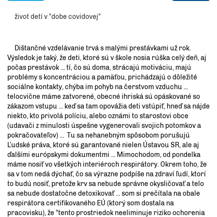
život detí v "dobe covidovej"
Dištančné vzdelávanie trvá s malými prestávkami už rok.
Výsledok je taký, že deti, ktoré sú v škole nosia rúška celý deň, aj
počas prestávok ... tí, čo sú doma, strácajú motiváciu, majú
problémy s koncentráciou a pamäťou, prichádzajú o dôležité
sociálne kontakty, chýba im pohyb na čerstvom vzduchu ...
telocvične máme zatvorené, obecné ihriská sú opáskované so
zákazom vstupu ... keď sa tam opovážia deti vstúpiť, hneď sa nájde
niekto, kto privolá políciu, alebo oznámi to starostovi obce
(udavači z minulosti úspešne vygenerovali svojich potomkov a
pokračovateľov) ... Tu sa nehanebným spôsobom porušujú
Ľudské práva, ktoré sú garantované nielen Ústavou SR, ale aj
ďalšími európskymi dokumentmi ... Mimochodom, od pondelka
máme nosiť vo všetkých interiéroch respirátory. Okrem toho, že
sa v tom nedá dýchať, čo sa výrazne podpíše na zdraví ľudí, ktorí
to budú nosiť, pretože krv sa nebude správne okysličovať a telo
sa nebude dostatočne detoxikovať ... som si prečítala na obale
respirátora certifikovaného EÚ (ktorý som dostala na
pracovisku), že "tento prostriedok neeliminuje riziko ochorenia