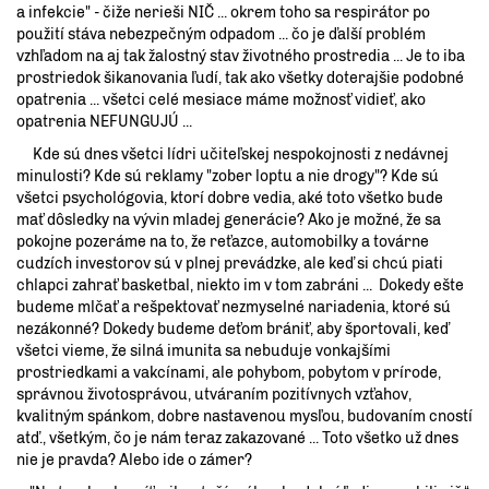
a infekcie" - čiže nerieši NIČ ... okrem toho sa respirátor po
použití stáva nebezpečným odpadom ... čo je ďalší problém
vzhľadom na aj tak žalostný stav životného prostredia ... Je to iba
prostriedok šikanovania ľudí, tak ako všetky doterajšie podobné
opatrenia ... všetci celé mesiace máme možnosť vidieť, ako
opatrenia NEFUNGUJÚ ...
Kde sú dnes všetci lídri učiteľskej nespokojnosti z nedávnej
minulosti? Kde sú reklamy "zober loptu a nie drogy"? Kde sú
všetci psychológovia, ktorí dobre vedia, aké toto všetko bude
mať dôsledky na vývin mladej generácie? Ako je možné, že sa
pokojne pozeráme na to, že reťazce, automobilky a továrne
cudzích investorov sú v plnej prevádzke, ale keď si chcú piati
chlapci zahrať basketbal, niekto im v tom zabráni ... Dokedy ešte
budeme mlčať a rešpektovať nezmyselné nariadenia, ktoré sú
nezákonné? Dokedy budeme deťom brániť, aby športovali, keď
všetci vieme, že silná imunita sa nebuduje vonkajšími
prostriedkami a vakcínami, ale pohybom, pobytom v prírode,
správnou životosprávou, utváraním pozitívnych vzťahov,
kvalitným spánkom, dobre nastavenou mysľou, budovaním cností
atď., všetkým, čo je nám teraz zakazované ... Toto všetko už dnes
nie je pravda? Alebo ide o zámer?