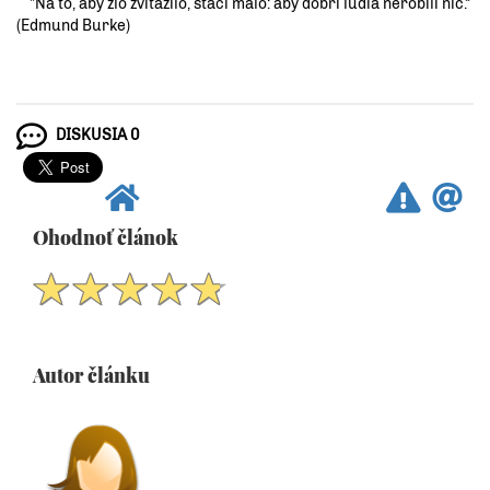
"Na to, aby zlo zvíťazilo, stačí málo: aby dobrí ľudia nerobili nič.“
(Edmund Burke)
DISKUSIA 0
Ohodnoť článok
Autor článku