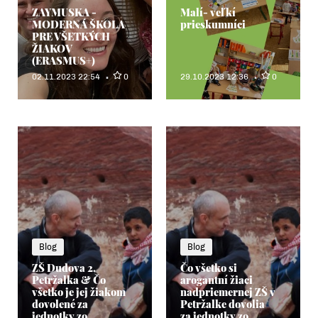
ZAYMUSKA -
Malí- veľkí
MODERNÁ ŠKOLA
prieskumníci
PRE VŠETKÝCH
ŽIAKOV
(ERASMUS+)
02.11.2023 22:54
0
29.10.2023 12:36
0
Blog
Blog
ZŠ Dudova 2,
Čo všetko si
Petržalka & Čo
arogantní žiaci
všetko je jej žiakom
nadpriemernej ZŠ v
dovolené za
Petržalke dovolia
jednotky zo
za jednotky zo