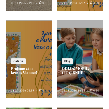
05.11.2025 21:52
0
21.12.2024 05:57
4.50
Galéria
Blog
Prajeme vám
ODLOŽ MOBIL,
krásne Vianoce!
ČÍTAJ KNIHU
21.12.2024 05:57
0
23.11.2024 14:36
4.50