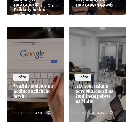
správania &
správania - 1. časť
19.08.2023 13:06
4.00
10.08.2023 10:00
0
Príklady hodné
nasledovania..., 3.
časť
Próza
Próza
Využitie tabletov na
Ako som získala
hodine anglického
nové skúsenosti na
jazyka
študijnom pobyte
na Malte
26.07.2023 16:48
0
26.07.2023 16:25
0