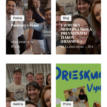
Poézia
Blog
Pozdravy v básni
ZAYMUSKA -
MODERNÁ ŠKOLA
PRE VŠETKÝCH
ŽIAKOV
(ERASMUS+)
26.01.2024 18:32
5.00
02.11.2023 23:00
0
Galéria
Próza