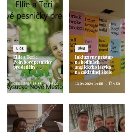
Blog
Blog
Ellie a Teri :
Inkluzívny prístup
Pohybové pesničky
na hodinách
pre detičky
anglického jazyka
na základnej škole
04.09.2024 16:36
5.00
13.04.2024 14:55
4.50