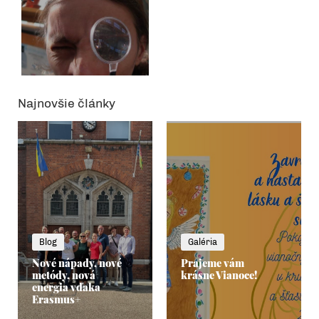
Najnovšie články
Blog
Galéria
Nové nápady, nové
Prajeme vám
metódy, nová
krásne Vianoce!
energia vďaka
Erasmus+