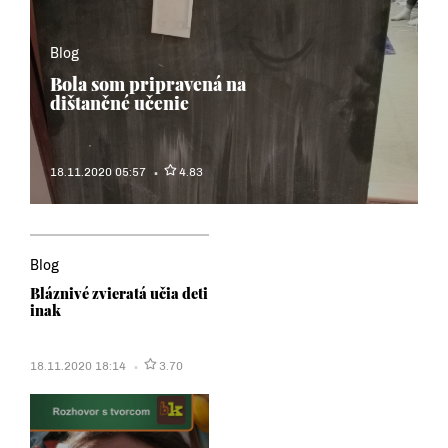
Blog
Bola som pripravená na
dištančné učenie
18.11.2020 05:57
4.83
Blog
Bláznivé zvieratá učia deti
inak
18.11.2020 18:14
3.70