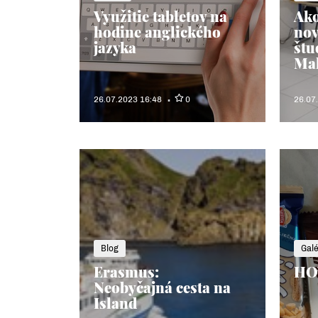
Využitie tabletov na
Ako
hodine anglického
nov
jazyka
štu
Mal
26.07.2023 16:48
0
26.07
Blog
Galé
Erasmus:
HO
Neobyčajná cesta na
Island