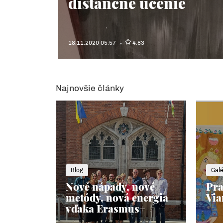
dištančné učenie
18.11.2020 05:57
4.83
Najnovšie články
Blog
Galé
Nové nápady, nové
Pra
metódy, nová energia
Via
vďaka Erasmus+