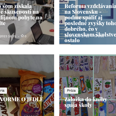
 som získala
Reforma vzdelávani
é skúsenosti na
na Slovensku -
dijnom pobyte na
poďme spáliť aj
te
posledné zvyšky toh
dobrého, čo v
slovenskom školstv
.2023 16:25
0
16.03.2023 17:13
5.00
ostalo
ria
Próza
VORME O JEDLE
Záložka do knihy
spája školy