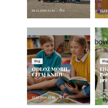
05.11.2025 21:52
0
21.12
Blog
Blo
ODLOŽ MOBIL,
Elli
ČÍTAJ KNIHU
Poh
pre
23.11.2024 14:36
4.50
04.09