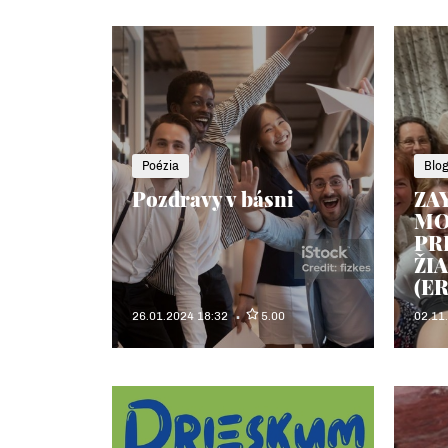
Poézia
Blo
Pozdravy v básni
ZA
MO
PR
ŽI
(E
26.01.2024 18:32
5.00
02.11