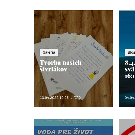
Galéria
Blo
Tvorba naších
8.4
štvrtákov
svä
16:
13.04.2022 10:25
0
04.04