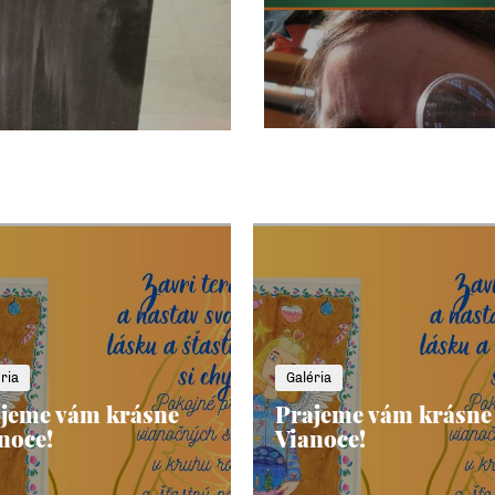
ria
Galéria
jeme vám krásne
Prajeme vám krásne
noce!
Vianoce!