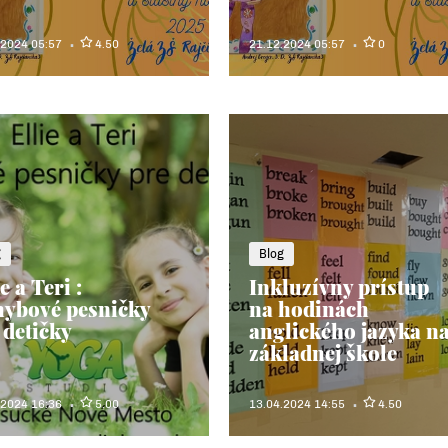
.2024 05:57
4.50
21.12.2024 05:57
0
g
Blog
e a Teri :
Inkluzívny prístup
ybové pesničky
na hodinách
 detičky
anglického jazyka n
základnej škole
.2024 16:36
5.00
13.04.2024 14:55
4.50