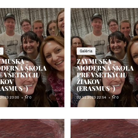
g
Galéria
YMUSKA -
ZAYMUSKA -
DERNÁ ŠKOLA
MODERNÁ ŠKOLA
E VŠETKÝCH
PRE VŠETKÝCH
AKOV
ŽIAKOV
RASMUS+)
(ERASMUS+)
.2023 23:00
0
02.11.2023 22:54
0