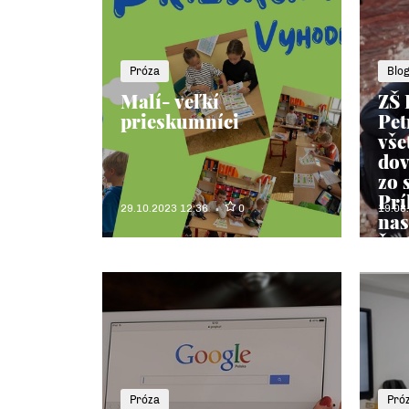
Próza
Blo
Malí- veľkí
ZŠ 
prieskumníci
Pet
vše
dov
zo 
Prí
29.10.2023 12:36
0
19.08
nas
čas
Próza
Pró