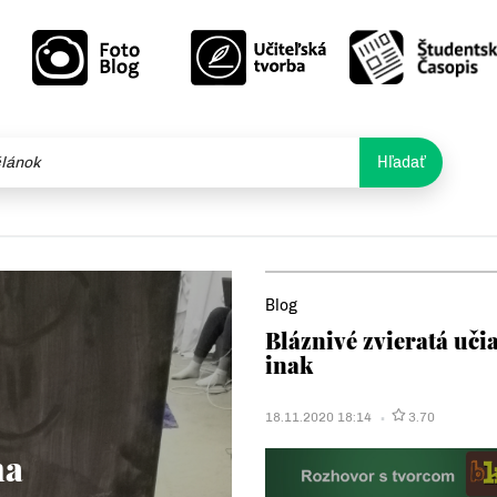
Hľadať
Blog
Bláznivé zvieratá učia
inak
18.11.2020 18:14
3.70
na