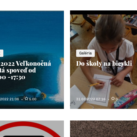
g
Galéria
.2022 Veľkonočná
Do školy na bicykli
tá spoveď od
00 -17:30
.2022 21:06
5.00
31.03.2022 07:16
0